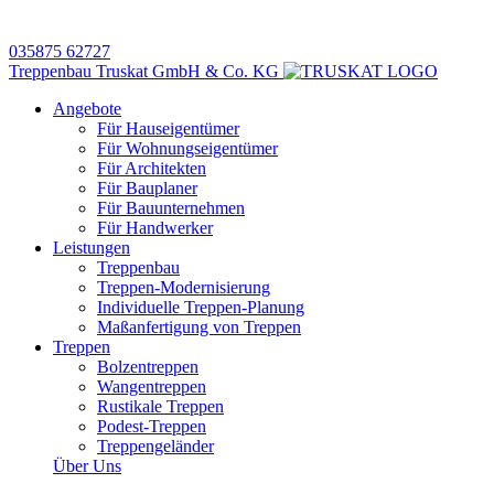
035875 62727
Treppenbau Truskat GmbH & Co. KG
Angebote
Für Hauseigentümer
Für Wohnungseigentümer
Für Architekten
Für Bauplaner
Für Bauunternehmen
Für Handwerker
Leistungen
Treppenbau
Treppen-Modernisierung
Individuelle Treppen-Planung
Maßanfertigung von Treppen
Treppen
Bolzentreppen
Wangentreppen
Rustikale Treppen
Podest-Treppen
Treppengeländer
Über Uns