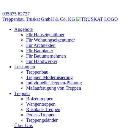
035875 62727
Treppenbau Truskat GmbH & Co. KG
Angebote
Für Hauseigentümer
Für Wohnungseigentümer
Für Architekten
Für Bauplaner
Für Bauunternehmen
Für Handwerker
Leistungen
Treppenbau
Treppen-Modernisierung
Individuelle Treppen-Planung
Maßanfertigung von Treppen
Treppen
Bolzentreppen
Wangentreppen
Rustikale Treppen
Podest-Treppen
Treppengeländer
Über Uns