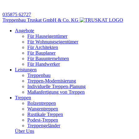
035875 62727
Treppenbau Truskat GmbH & Co. KG
Angebote
Für Hauseigentümer
Für Wohnungseigentümer
Für Architekten
Für Bauplaner
Für Bauunternehmen
Für Handwerker
Leistungen
Treppenbau
Treppen-Modernisierung
Individuelle Treppen-Planung
Maßanfertigung von Treppen
Treppen
Bolzentreppen
Wangentreppen
Rustikale Treppen
Podest-Treppen
Treppengeländer
Über Uns