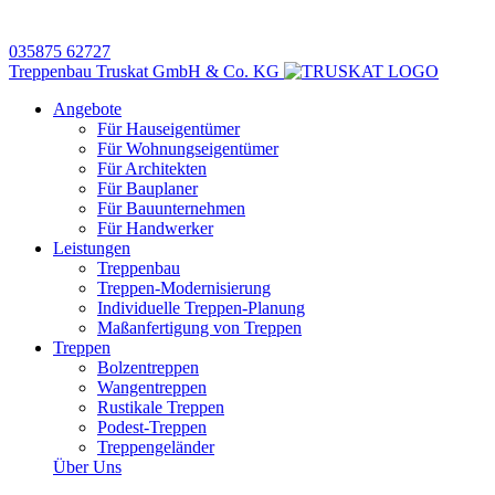
035875 62727
Treppenbau Truskat GmbH & Co. KG
Angebote
Für Hauseigentümer
Für Wohnungseigentümer
Für Architekten
Für Bauplaner
Für Bauunternehmen
Für Handwerker
Leistungen
Treppenbau
Treppen-Modernisierung
Individuelle Treppen-Planung
Maßanfertigung von Treppen
Treppen
Bolzentreppen
Wangentreppen
Rustikale Treppen
Podest-Treppen
Treppengeländer
Über Uns