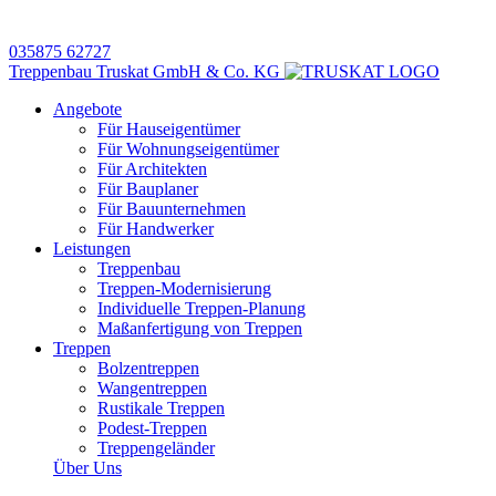
035875 62727
Treppenbau Truskat GmbH & Co. KG
Angebote
Für Hauseigentümer
Für Wohnungseigentümer
Für Architekten
Für Bauplaner
Für Bauunternehmen
Für Handwerker
Leistungen
Treppenbau
Treppen-Modernisierung
Individuelle Treppen-Planung
Maßanfertigung von Treppen
Treppen
Bolzentreppen
Wangentreppen
Rustikale Treppen
Podest-Treppen
Treppengeländer
Über Uns