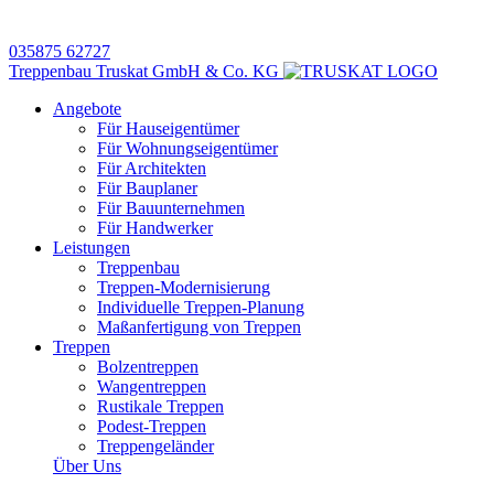
035875 62727
Treppenbau Truskat GmbH & Co. KG
Angebote
Für Hauseigentümer
Für Wohnungseigentümer
Für Architekten
Für Bauplaner
Für Bauunternehmen
Für Handwerker
Leistungen
Treppenbau
Treppen-Modernisierung
Individuelle Treppen-Planung
Maßanfertigung von Treppen
Treppen
Bolzentreppen
Wangentreppen
Rustikale Treppen
Podest-Treppen
Treppengeländer
Über Uns