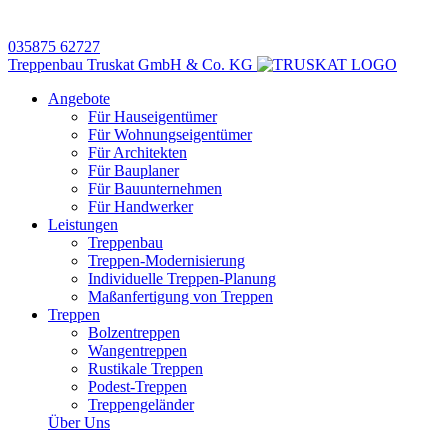
035875 62727
Treppenbau Truskat GmbH & Co. KG
Angebote
Für Hauseigentümer
Für Wohnungseigentümer
Für Architekten
Für Bauplaner
Für Bauunternehmen
Für Handwerker
Leistungen
Treppenbau
Treppen-Modernisierung
Individuelle Treppen-Planung
Maßanfertigung von Treppen
Treppen
Bolzentreppen
Wangentreppen
Rustikale Treppen
Podest-Treppen
Treppengeländer
Über Uns