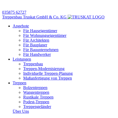
035875 62727
Treppenbau Truskat GmbH & Co. KG
Angebote
Für Hauseigentümer
Für Wohnungseigentümer
Für Architekten
Für Bauplaner
Für Bauunternehmen
Für Handwerker
Leistungen
Treppenbau
Treppen-Modernisierung
Individuelle Treppen-Planung
Maßanfertigung von Treppen
Treppen
Bolzentreppen
Wangentreppen
Rustikale Treppen
Podest-Treppen
Treppengeländer
Über Uns