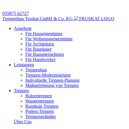
035875 62727
Treppenbau Truskat GmbH & Co. KG
Angebote
Für Hauseigentümer
Für Wohnungseigentümer
Für Architekten
Für Bauplaner
Für Bauunternehmen
Für Handwerker
Leistungen
Treppenbau
Treppen-Modernisierung
Individuelle Treppen-Planung
Maßanfertigung von Treppen
Treppen
Bolzentreppen
Wangentreppen
Rustikale Treppen
Podest-Treppen
Treppengeländer
Über Uns