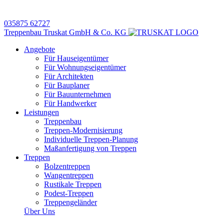
035875 62727
Treppenbau Truskat GmbH & Co. KG
Angebote
Für Hauseigentümer
Für Wohnungseigentümer
Für Architekten
Für Bauplaner
Für Bauunternehmen
Für Handwerker
Leistungen
Treppenbau
Treppen-Modernisierung
Individuelle Treppen-Planung
Maßanfertigung von Treppen
Treppen
Bolzentreppen
Wangentreppen
Rustikale Treppen
Podest-Treppen
Treppengeländer
Über Uns