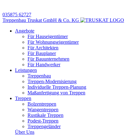
035875 62727
Treppenbau Truskat GmbH & Co. KG
Angebote
Für Hauseigentümer
Für Wohnungseigentümer
Für Architekten
Für Bauplaner
Für Bauunternehmen
Für Handwerker
Leistungen
Treppenbau
Treppen-Modernisierung
Individuelle Treppen-Planung
Maßanfertigung von Treppen
Treppen
Bolzentreppen
Wangentreppen
Rustikale Treppen
Podest-Treppen
Treppengeländer
Über Uns