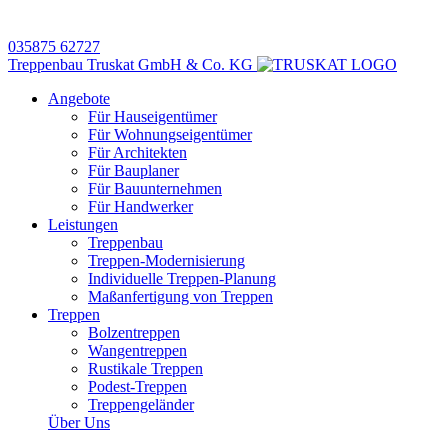
035875 62727
Treppenbau Truskat GmbH & Co. KG
Angebote
Für Hauseigentümer
Für Wohnungseigentümer
Für Architekten
Für Bauplaner
Für Bauunternehmen
Für Handwerker
Leistungen
Treppenbau
Treppen-Modernisierung
Individuelle Treppen-Planung
Maßanfertigung von Treppen
Treppen
Bolzentreppen
Wangentreppen
Rustikale Treppen
Podest-Treppen
Treppengeländer
Über Uns