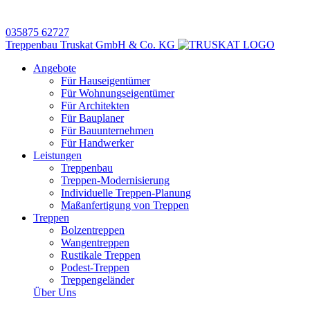
035875 62727
Treppenbau Truskat GmbH & Co. KG
Angebote
Für Hauseigentümer
Für Wohnungseigentümer
Für Architekten
Für Bauplaner
Für Bauunternehmen
Für Handwerker
Leistungen
Treppenbau
Treppen-Modernisierung
Individuelle Treppen-Planung
Maßanfertigung von Treppen
Treppen
Bolzentreppen
Wangentreppen
Rustikale Treppen
Podest-Treppen
Treppengeländer
Über Uns