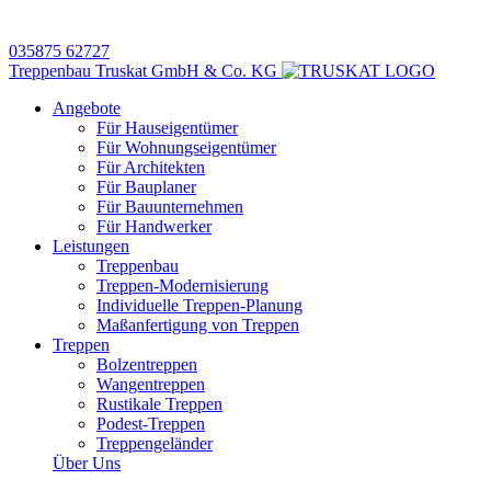
035875 62727
Treppenbau Truskat GmbH & Co. KG
Angebote
Für Hauseigentümer
Für Wohnungseigentümer
Für Architekten
Für Bauplaner
Für Bauunternehmen
Für Handwerker
Leistungen
Treppenbau
Treppen-Modernisierung
Individuelle Treppen-Planung
Maßanfertigung von Treppen
Treppen
Bolzentreppen
Wangentreppen
Rustikale Treppen
Podest-Treppen
Treppengeländer
Über Uns